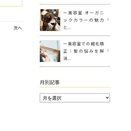
ー美容室 オーガニ
ックカラーの魅力
と...
次へ
ー美容室での縮毛矯
正：髪の悩みを解
消...
月別記事